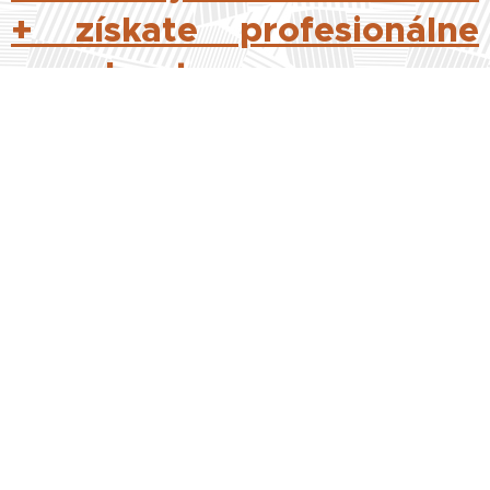
+ získate profesionálne
poradenstvo a
konzultácie, vrátane
možnosti odborných
školení Vašich
zamestnancov.
Chcete
nás kontaktovať?
Vyplňte všetky potrebné údaje a my sa