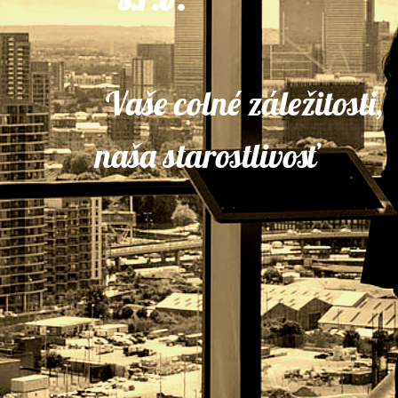
Vaše colné záležitosti,
naša starostlivosť