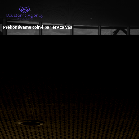
Prekonávame colné bariéry za Vás