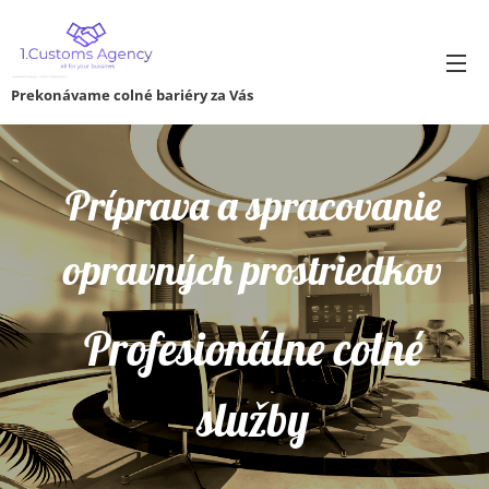
Prekonávame colné bariéry za Vás
Príprava a spracovanie
opravných prostriedkov
Profesionálne colné
služby