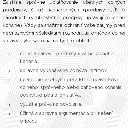
Zaistíme správne uplatňovanie všetkých colných
predpisov, či už nadnárodných (predpisy EÚ) či
národných (vnútroštátne predpisy upravujúce colné
konanie). Vždy sa snažíme ochrániť Vaše záujmy pred
nepriaznivými dôsledkami rozhodnutia orgánov colnej
správy. Týka sa to najmä týchto oblastí:
colné a daňové predpisy v rámci colného
konania,
správne vykonávanie colných režimov,
uplatnenie všetkých práv, ktoré účastníkovi
colného, správneho alebo daňového konania
poskytuje platná legislatíva,
využitie práva na odvolanie,
účinná a správna argumentácia pri riešení
prípadu,