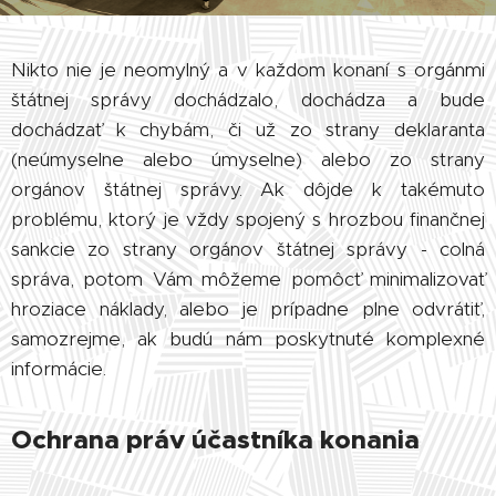
Nikto nie je neomylný a v každom konaní s orgánmi
štátnej správy dochádzalo, dochádza a bude
dochádzať k chybám, či už zo strany deklaranta
(neúmyselne alebo úmyselne) alebo zo strany
orgánov štátnej správy. Ak dôjde k takémuto
problému, ktorý je vždy spojený s hrozbou finančnej
sankcie zo strany orgánov štátnej správy - colná
správa, potom Vám môžeme pomôcť minimalizovať
hroziace náklady, alebo je prípadne plne odvrátiť,
samozrejme, ak budú nám poskytnuté komplexné
informácie.
Ochrana práv účastníka konania